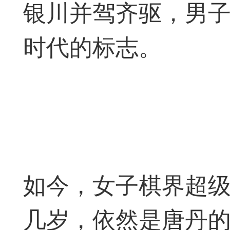
银川并驾齐驱，男
易道APP的基本用法视
时代的标志。
怎么在天天象棋下棋时使
）
链接
象棋弈易道用法视频讲解
象棋弈易道用法视频讲解
入官方象棋微信群的方
如今，女子棋界超
文
04087（备注象棋），
几岁，依然是唐丹