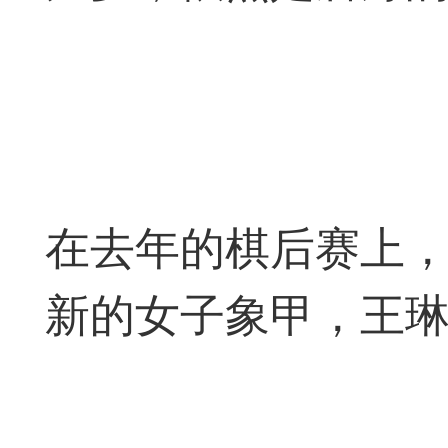
和打谱平台的问题，也
及时回复。2，强烈提
谱学习功能，必须在登
记切记！3，扫二维码
在去年的棋后赛上
55509（泓弈象棋）4
新的女子象甲，王
PP。5，弈易道苹果IO
览器中(切记）点击链
·广州市