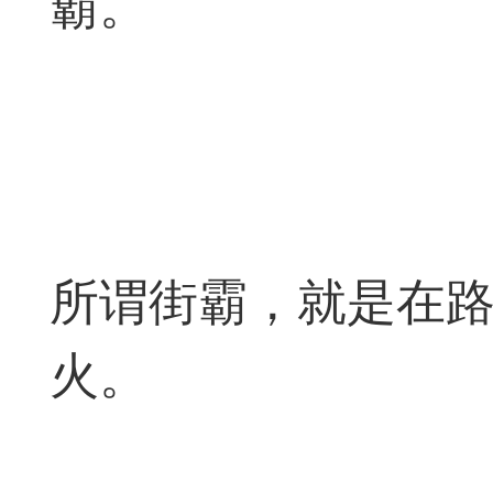
霸。
典
飞刀陷阱
阶
遁玉境界
Lv11
VIP11
所谓街霸，就是在路
19-11-05 07:41
电脑端
公
火。
随身带的象棋藏经