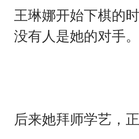
收藏夹中（或叫书签）
王琳娜开始下棋的
达专题书签：
文
没有人是她的对手
广州
65
23
后来她拜师学艺，