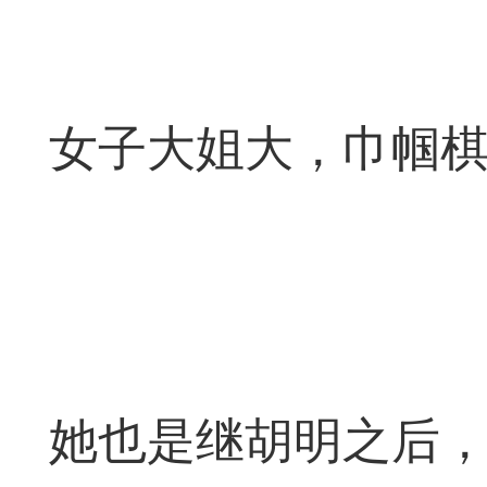
回密码的方法：如最后
登录和QQ登录的用户
35
23
号码，因为手机号码可
女子大姐大，巾帼
记密码时重置密码，非
必须看懂并学会：
法
常懒，你也必须看懂本文。
她也是继胡明之后
费体验秒步速杀（秒走棋力