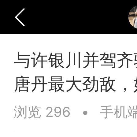
与许银川并驾齐
唐丹最大劲敌，
浏览 296
•
手机