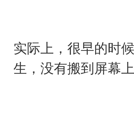
签是象棋典籍宝库，是
战的在线棋谱，将学习
一体。读者再也不是收
实际上，很早的时
！
生，没有搬到屏幕
签包含非常丰富的内容
别适合学习。开局，中
中，大家不要错过。一