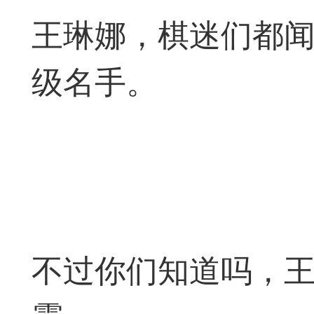
神
棋圣教练
魔
王琳娜，棋迷们都
级名手。
败
残局比拼
每
不过你们知道吗，