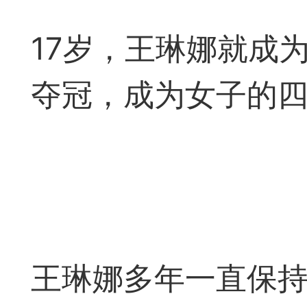
遁玉境界
Lv11
VIP11
17岁，王琳娜就成
19-05-09 18:39
电脑端
公
夺冠，成为女子的
弈易道APP下载
事项
易道app下载可点击
王琳娜多年一直保