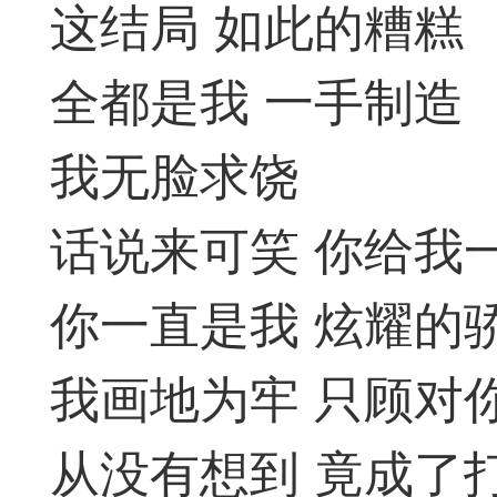
和打谱平台的问题，也
这结局 如此的糟糕
及时回复。2，强烈提
全都是我 一手制造
谱学习功能，必须在登
我无脸求饶
记切记！3，扫二维码
话说来可笑 你给我
55509（泓弈象棋）4
你一直是我 炫耀的
PP。5，弈易道苹果IO
我画地为牢 只顾对
览器中(切记）点击链
·广州市
从没有想到 竟成了