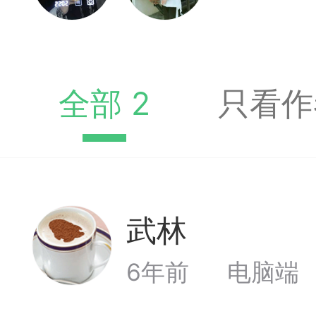
境界
2
全部 2
只看作
弈易道网站及AP
武林
Lv1
合：1、想在手机上有超高水
6年前
电脑端
置很老或很普通但想有超高