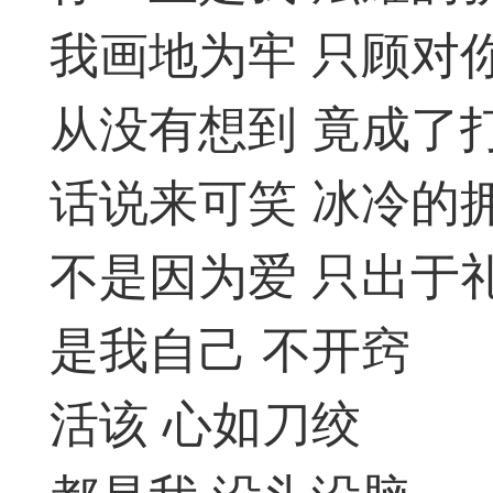
我画地为牢 只顾对
遁玉境界
Lv11
VIP11
从没有想到 竟成了
19-05-09 18:39
电脑端
公
话说来可笑 冰冷的
弈易道APP下载
不是因为爱 只出于
事项
是我自己 不开窍
易道app下载可点击
活该 心如刀绞