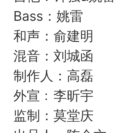
Bass：姚雷
典
飞刀陷阱
阶
和声：俞建明
混音：刘城函
遁玉境界
Lv11
VIP11
制作人：高磊
19-11-05 07:41
电脑端
公
外宣﹕李昕宇
监制：莫堂庆
随身带的象棋藏经