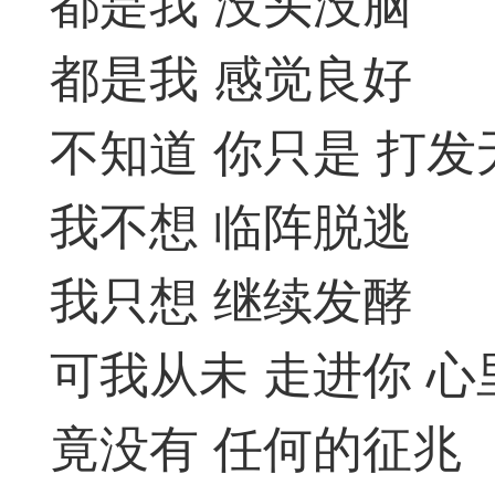
都是我 没头没脑
易道APP的基本用法视
都是我 感觉良好
怎么在天天象棋下棋时使
不知道 你只是 打发
）
链接
我不想 临阵脱逃
象棋弈易道用法视频讲解
我只想 继续发酵
象棋弈易道用法视频讲解
可我从未 走进你 
入官方象棋微信群的方
文
04087（备注象棋），
竟没有 任何的征兆