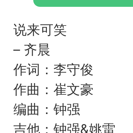
神
棋圣教练
魔
说来可笑
– 齐晨
作词：李守俊
败
残局比拼
每
作曲：崔文豪
编曲：钟强
吉他：钟强&姚雷