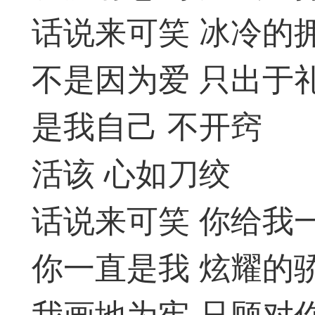
回密码的方法：如最后
话说来可笑 冰冷的
登录和QQ登录的用户
35
23
不是因为爱 只出于
号码，因为手机号码可
是我自己 不开窍
记密码时重置密码，非
必须看懂并学会：
活该 心如刀绞
法
话说来可笑 你给我
常懒，你也必须看懂本文。
你一直是我 炫耀的
费体验秒步速杀（秒走棋力