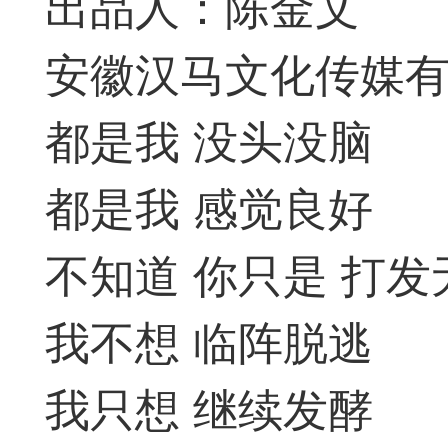
出品人：陈金文
签是象棋典籍宝库，是
安徽汉马文化传媒
战的在线棋谱，将学习
都是我 没头没脑
一体。读者再也不是收
都是我 感觉良好
！
不知道 你只是 打发
签包含非常丰富的内容
我不想 临阵脱逃
别适合学习。开局，中
中，大家不要错过。一
我只想 继续发酵