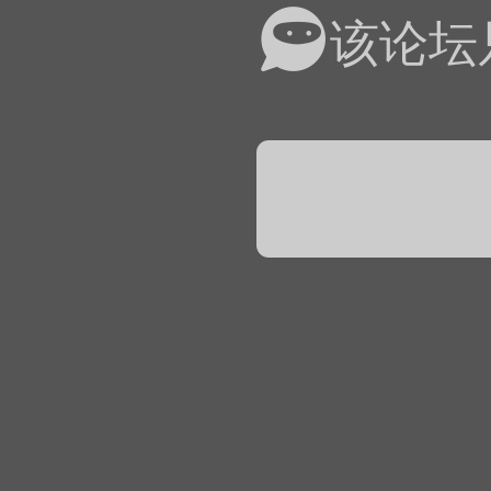
易道APP的基本用法视
该论坛
怎么在天天象棋下棋时使
）
链接
象棋弈易道用法视频讲解
象棋弈易道用法视频讲解
入官方象棋微信群的方
文
04087（备注象棋），