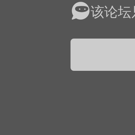
易道APP的基本用法视
该论坛
怎么在天天象棋下棋时使
）
链接
象棋弈易道用法视频讲解
象棋弈易道用法视频讲解
入官方象棋微信群的方
文
04087（备注象棋），