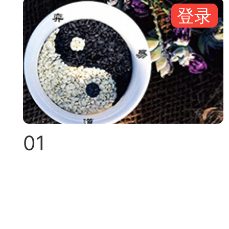
登录
典
飞刀陷阱
阶
遁玉境界
Lv11
VIP11
01
19-11-05 07:41
电脑端
公
随身带的象棋藏经