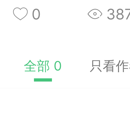
收藏夹中（或叫书签）
0
38
达专题书签：
文
广州
全部 0
只看作
65
23