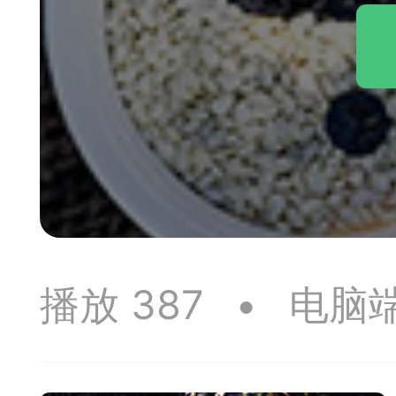
神
棋圣教练
魔
败
残局比拼
每
播放 387
•
电脑