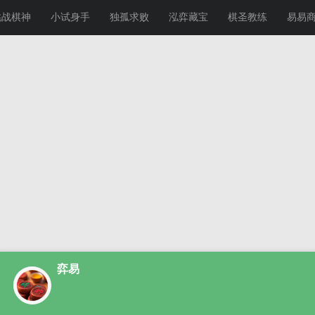
挑战棋神
小试身手
独孤求败
泓弈藏宝
棋圣教练
易易
弈易