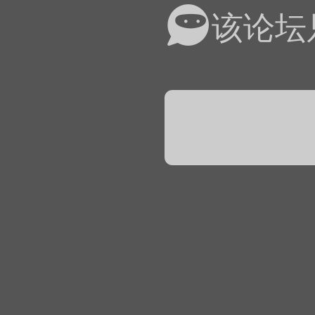
易道APP的基本用法视
该论坛
怎么在天天象棋下棋时使
）
链接
象棋弈易道用法视频讲解
象棋弈易道用法视频讲解
入官方象棋微信群的方
文
04087（备注象棋），