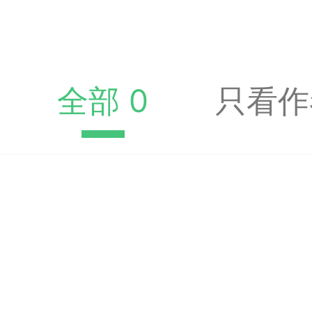
收藏夹中（或叫书签）
达专题书签：
文
全部 0
只看作
广州
65
23