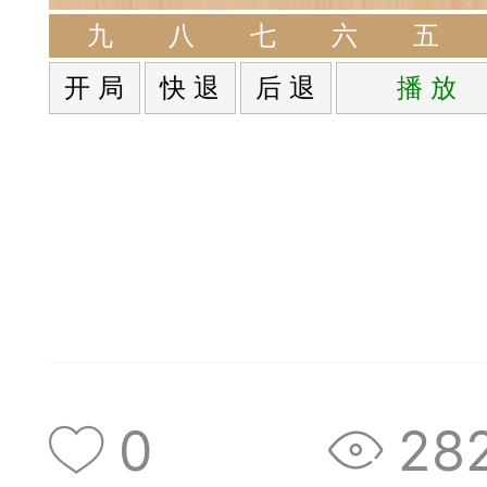
签是象棋典籍宝库，是
九
八
七
六
五
开 局
快 退
后 退
播 放
战的在线棋谱，将学习
一体。读者再也不是收
！
签包含非常丰富的内容
别适合学习。开局，中
中，大家不要错过。一
0
28