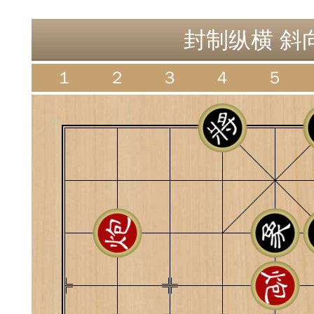
神
棋圣教练
魔
封制纵横 斜向
１
２
３
４
５
败
残局比拼
每