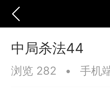
中局杀法44
浏览 282
•
手机