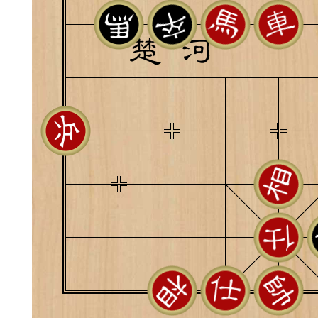
典
飞刀陷阱
阶
遁玉境界
Lv11
VIP11
19-11-05 07:41
电脑端
公
随身带的象棋藏经