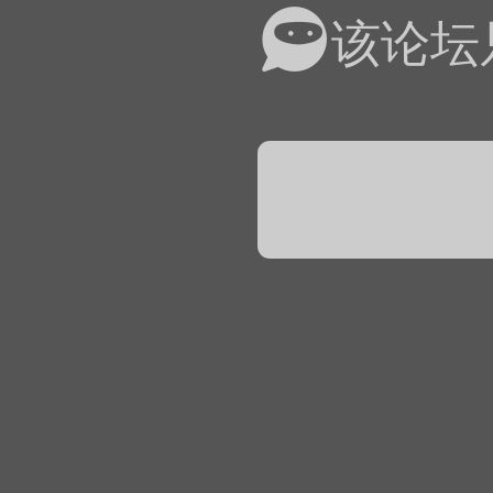
易道APP的基本用法视
该论坛
怎么在天天象棋下棋时使
）
链接
象棋弈易道用法视频讲解
象棋弈易道用法视频讲解
入官方象棋微信群的方
文
04087（备注象棋），