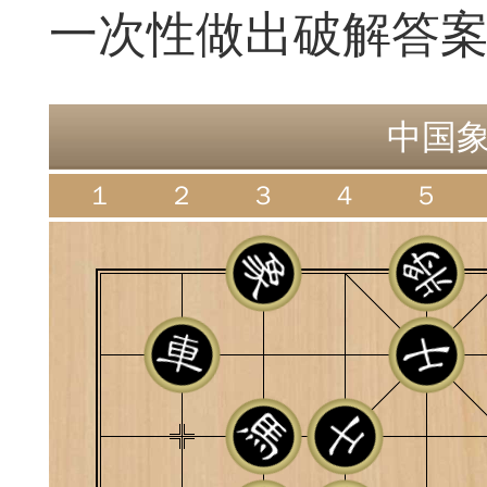
一次性做出破解答
遁玉境界
Lv11
VIP11
19-05-09 18:39
电脑端
公
中国
１
２
３
４
５
弈易道APP下载
事项
易道app下载可点击