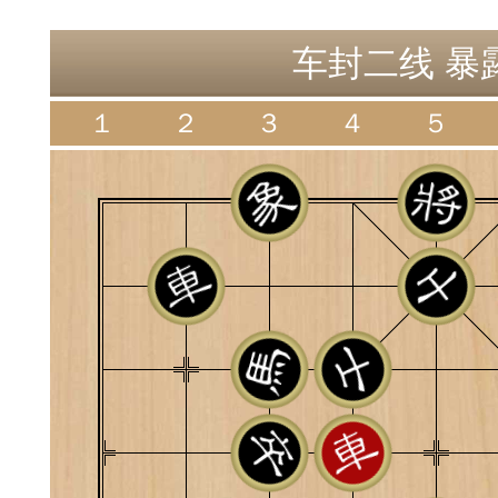
神
棋圣教练
魔
车封二线 暴露
１
２
３
４
５
败
残局比拼
每