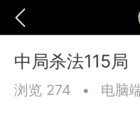
中局杀法115局
浏览 274
•
电脑