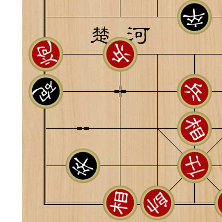
典
飞刀陷阱
阶
遁玉境界
Lv11
VIP11
19-11-05 07:41
电脑端
公
随身带的象棋藏经