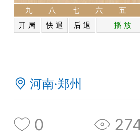
签是象棋典籍宝库，是
九
八
七
六
五
开 局
快 退
后 退
播 放
战的在线棋谱，将学习
一体。读者再也不是收
！
河南·郑州
签包含非常丰富的内容
别适合学习。开局，中
0
27
中，大家不要错过。一