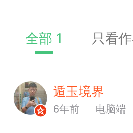
收藏夹中（或叫书签）
达专题书签：
文
全部 1
只看作
广州
遁玉境界
Lv1
65
23
6年前
电脑端