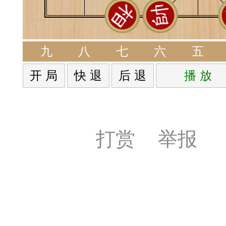
和打谱平台的问题，也
及时回复。2，强烈提
九
八
七
六
五
谱学习功能，必须在登
开 局
快 退
后 退
播 放
记切记！3，扫二维码
55509（泓弈象棋）4
打赏
举报
PP。5，弈易道苹果IO
览器中(切记）点击链
·广州市