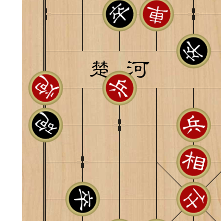
易道APP的基本用法视
怎么在天天象棋下棋时使
）
链接
象棋弈易道用法视频讲解
象棋弈易道用法视频讲解
入官方象棋微信群的方
文
04087（备注象棋），