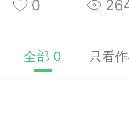
0
26
收藏夹中（或叫书签）
达专题书签：
文
全部 0
只看作
广州
65
23