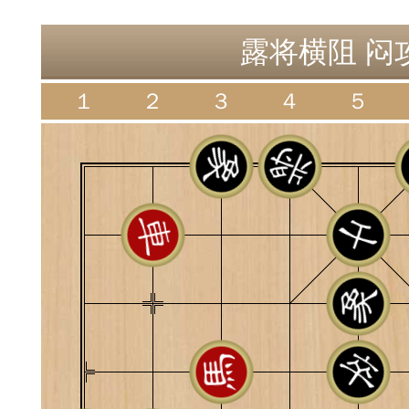
神
棋圣教练
魔
露将横阻 闷攻
１
２
３
４
５
败
残局比拼
每