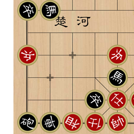
典
飞刀陷阱
阶
遁玉境界
Lv11
VIP11
19-11-05 07:41
电脑端
公
随身带的象棋藏经