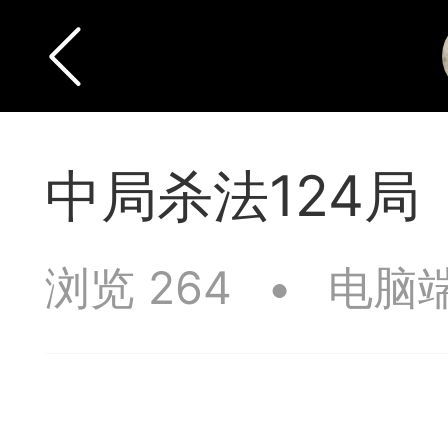
中局杀法124局
浏览 264
•
电脑