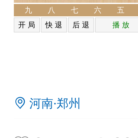
签是象棋典籍宝库，是
九
八
七
六
五
开 局
快 退
后 退
播 放
战的在线棋谱，将学习
一体。读者再也不是收
！
签包含非常丰富的内容
河南·郑州
别适合学习。开局，中
中，大家不要错过。一