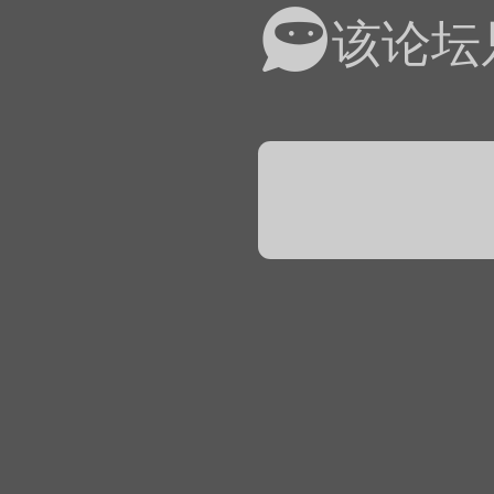
易道APP的基本用法视
该论坛
怎么在天天象棋下棋时使
）
链接
象棋弈易道用法视频讲解
象棋弈易道用法视频讲解
入官方象棋微信群的方
文
04087（备注象棋），