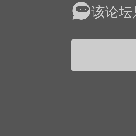
易道APP的基本用法视
该论坛
怎么在天天象棋下棋时使
）
链接
象棋弈易道用法视频讲解
象棋弈易道用法视频讲解
入官方象棋微信群的方
文
04087（备注象棋），