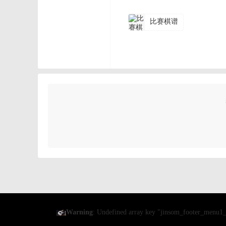
比赛棋谱
Warning
: Undefined array key "jinsom_footer_menu1_