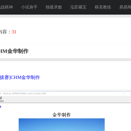
挑战棋神
小试身手
独孤求败
泓弈藏宝
棋圣教练
易易
内容：
31
CHM金华制作
选拔赛]CHM金华制作