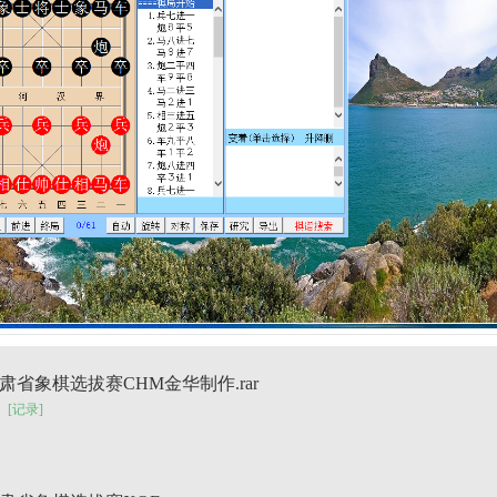
日甘肃省象棋选拔赛CHM金华制作.rar
[记录]