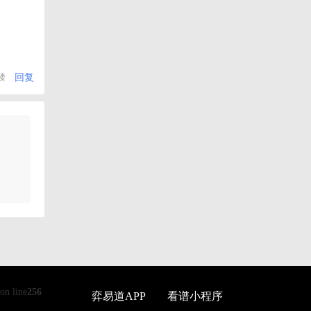
回复
楼
on line
256
弈易道APP
看谱小程序