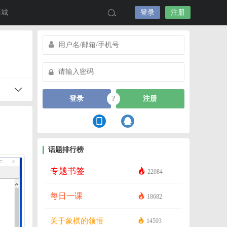
商城
登录
注册
?
登录
注册
话题排行榜
专题书签
22084
每日一课
18682
关于象棋的领悟
14593