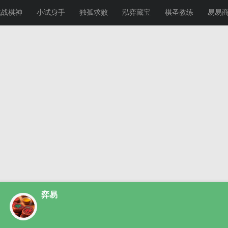
挑战棋神
小试身手
独孤求败
泓弈藏宝
棋圣教练
易易
弈易