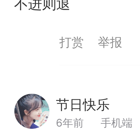
不进则退
遁玉境界
Lv11
VIP11
19-05-09 18:39
电脑端
公
打赏
举报
弈易道APP下载
事项
节日快乐
Lv
易道app下载可点击
6年前
手机端