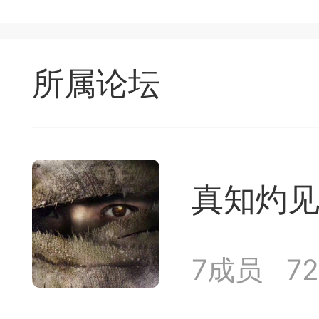
签是象棋典籍宝库，是
战的在线棋谱，将学习
所属论坛
一体。读者再也不是收
！
真知灼
签包含非常丰富的内容
别适合学习。开局，中
7成员
7
中，大家不要错过。一