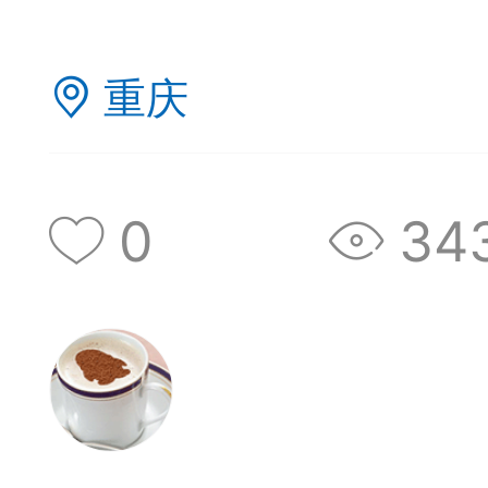
典
飞刀陷阱
阶
重庆
0
34
遁玉境界
Lv11
VIP11
19-11-05 07:41
电脑端
公
随身带的象棋藏经