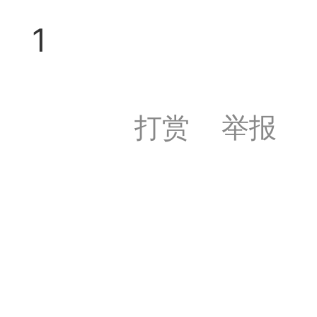
易道APP的基本用法视
1
怎么在天天象棋下棋时使
）
链接
打赏
举报
象棋弈易道用法视频讲解
象棋弈易道用法视频讲解
入官方象棋微信群的方
文
04087（备注象棋），