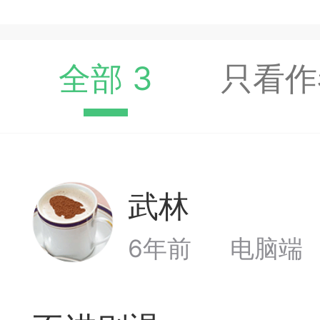
收藏夹中（或叫书签）
达专题书签：
全部 3
只看作
文
广州
武林
Lv1
65
23
6年前
电脑端