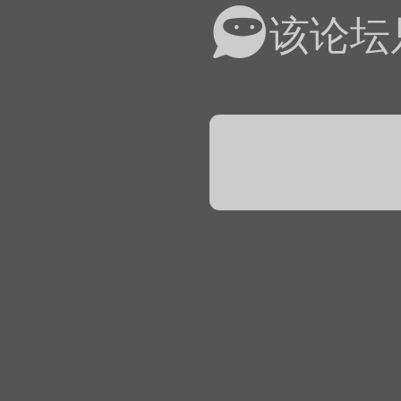
易道APP的基本用法视
该论坛
怎么在天天象棋下棋时使
）
链接
象棋弈易道用法视频讲解
象棋弈易道用法视频讲解
入官方象棋微信群的方
文
04087（备注象棋），