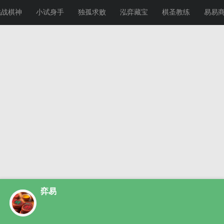
挑战棋神
小试身手
独孤求败
泓弈藏宝
棋圣教练
易易
弈易