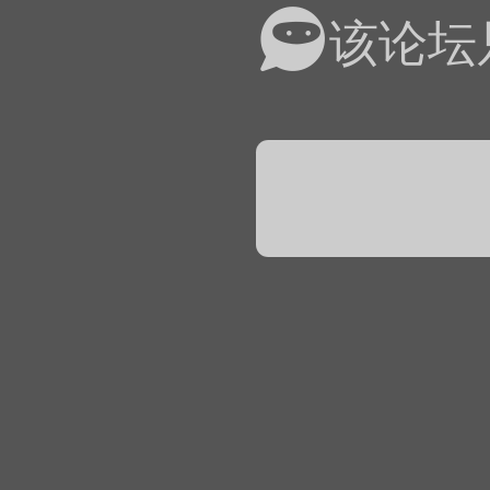
易道APP的基本用法视
该论坛
怎么在天天象棋下棋时使
）
链接
象棋弈易道用法视频讲解
象棋弈易道用法视频讲解
入官方象棋微信群的方
文
04087（备注象棋），