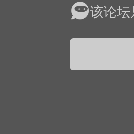
易道APP的基本用法视
该论坛
怎么在天天象棋下棋时使
）
链接
象棋弈易道用法视频讲解
象棋弈易道用法视频讲解
入官方象棋微信群的方
文
04087（备注象棋），