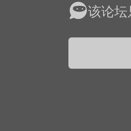
易道APP的基本用法视
该论坛
怎么在天天象棋下棋时使
）
链接
象棋弈易道用法视频讲解
象棋弈易道用法视频讲解
入官方象棋微信群的方
文
04087（备注象棋），