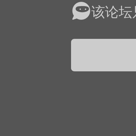
易道APP的基本用法视
该论坛
怎么在天天象棋下棋时使
）
链接
象棋弈易道用法视频讲解
象棋弈易道用法视频讲解
入官方象棋微信群的方
文
04087（备注象棋），