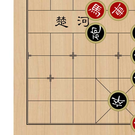
典
飞刀陷阱
阶
遁玉境界
Lv11
VIP11
19-11-05 07:41
电脑端
公
随身带的象棋藏经