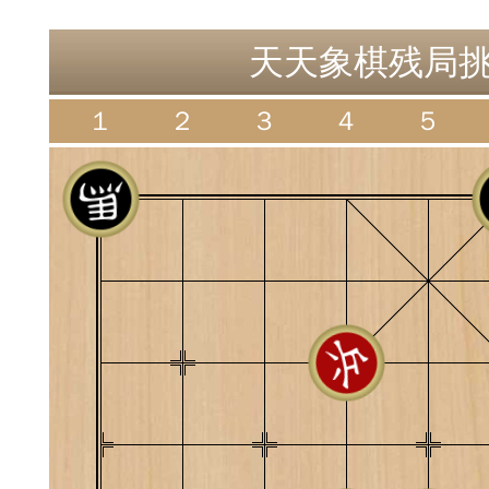
神
棋圣教练
魔
天天象棋残局挑战
１
２
３
４
５
败
残局比拼
每