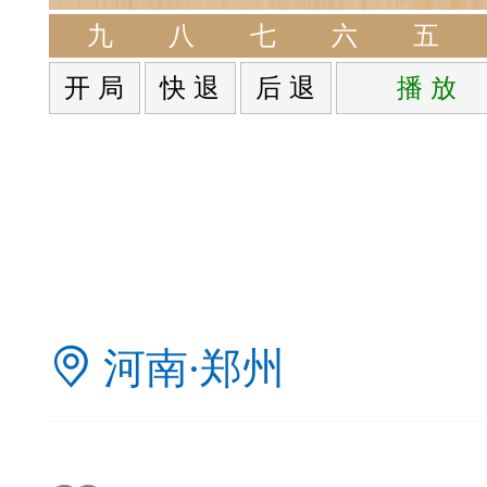
签是象棋典籍宝库，是
九
八
七
六
五
开 局
快 退
后 退
播 放
战的在线棋谱，将学习
一体。读者再也不是收
！
签包含非常丰富的内容
河南·郑州
别适合学习。开局，中
中，大家不要错过。一