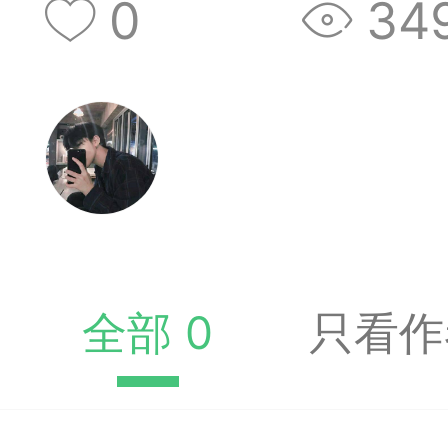
0
34
收藏夹中（或叫书签）
达专题书签：
文
广州
65
23
全部 0
只看作