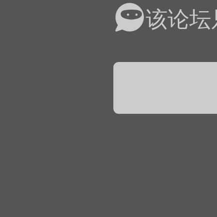
易道APP的基本用法视
该论坛
怎么在天天象棋下棋时使
）
链接
象棋弈易道用法视频讲解
象棋弈易道用法视频讲解
入官方象棋微信群的方
文
04087（备注象棋），