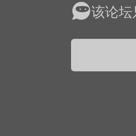
易道APP的基本用法视
该论坛
怎么在天天象棋下棋时使
）
链接
象棋弈易道用法视频讲解
象棋弈易道用法视频讲解
入官方象棋微信群的方
文
04087（备注象棋），