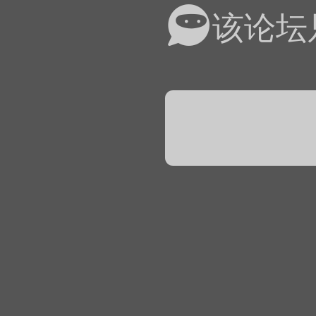
易道APP的基本用法视
该论坛
怎么在天天象棋下棋时使
）
链接
象棋弈易道用法视频讲解
象棋弈易道用法视频讲解
入官方象棋微信群的方
文
04087（备注象棋），