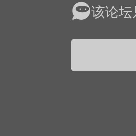
易道APP的基本用法视
该论坛
怎么在天天象棋下棋时使
）
链接
象棋弈易道用法视频讲解
象棋弈易道用法视频讲解
入官方象棋微信群的方
文
04087（备注象棋），