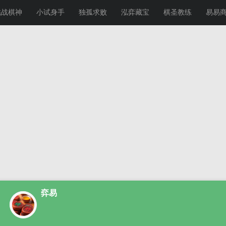
挑战棋神
小试身手
独孤求败
泓弈藏宝
棋圣教练
易易
弈易