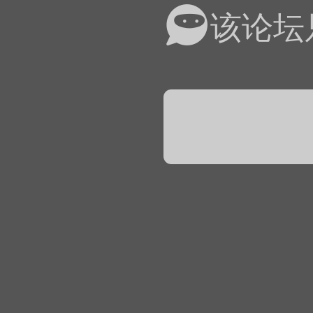
易道APP的基本用法视
该论坛
怎么在天天象棋下棋时使
）
链接
象棋弈易道用法视频讲解
象棋弈易道用法视频讲解
入官方象棋微信群的方
文
04087（备注象棋），