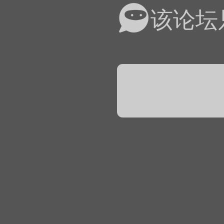
易道APP的基本用法视
该论坛
怎么在天天象棋下棋时使
）
链接
象棋弈易道用法视频讲解
象棋弈易道用法视频讲解
入官方象棋微信群的方
文
04087（备注象棋），