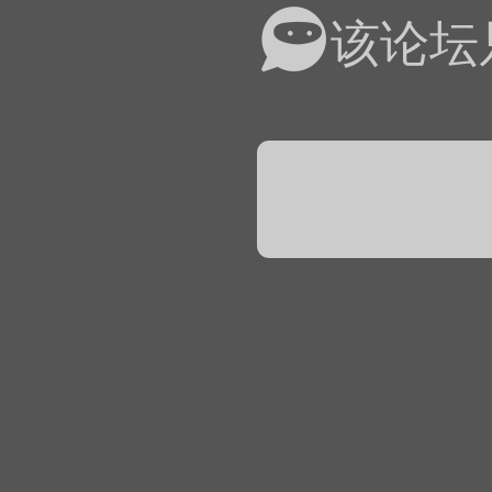
易道APP的基本用法视
该论坛
怎么在天天象棋下棋时使
）
链接
象棋弈易道用法视频讲解
象棋弈易道用法视频讲解
入官方象棋微信群的方
文
04087（备注象棋），