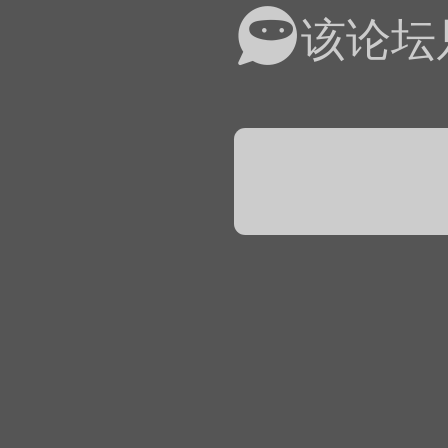
易道APP的基本用法视
该论坛
怎么在天天象棋下棋时使
）
链接
象棋弈易道用法视频讲解
象棋弈易道用法视频讲解
入官方象棋微信群的方
文
04087（备注象棋），