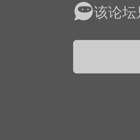
易道APP的基本用法视
该论坛
怎么在天天象棋下棋时使
）
链接
象棋弈易道用法视频讲解
象棋弈易道用法视频讲解
入官方象棋微信群的方
文
04087（备注象棋），