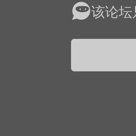
易道APP的基本用法视
该论坛
怎么在天天象棋下棋时使
）
链接
象棋弈易道用法视频讲解
象棋弈易道用法视频讲解
入官方象棋微信群的方
文
04087（备注象棋），