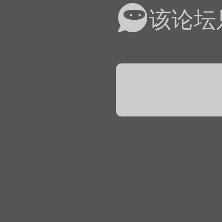
易道APP的基本用法视
该论坛
怎么在天天象棋下棋时使
）
链接
象棋弈易道用法视频讲解
象棋弈易道用法视频讲解
入官方象棋微信群的方
文
04087（备注象棋），