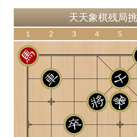
神
棋圣教练
魔
天天象棋残局挑战
１
２
３
４
５
败
残局比拼
每