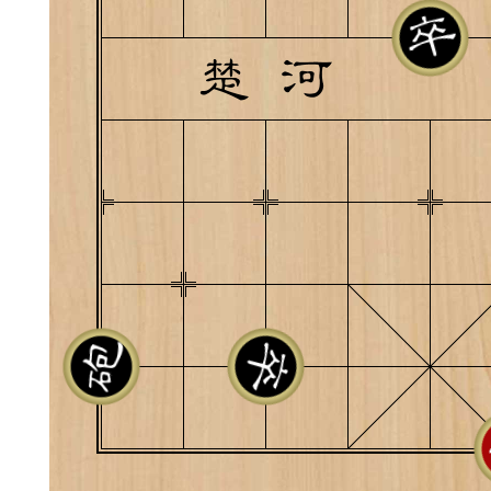
典
飞刀陷阱
阶
遁玉境界
Lv11
VIP11
19-11-05 07:41
电脑端
公
随身带的象棋藏经