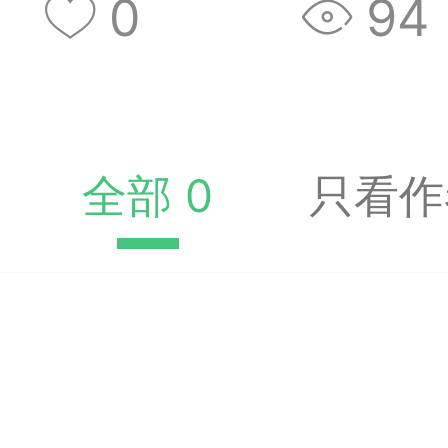
0
94
收藏夹中（或叫书签）
达专题书签：
文
全部 0
只看作
广州
65
23