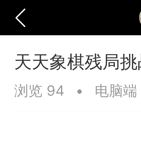
天天象棋残局挑战
浏览 94
•
电脑端