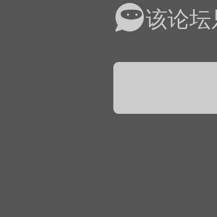
易道APP的基本用法视
该论坛
怎么在天天象棋下棋时使
）
链接
象棋弈易道用法视频讲解
象棋弈易道用法视频讲解
入官方象棋微信群的方
文
04087（备注象棋），