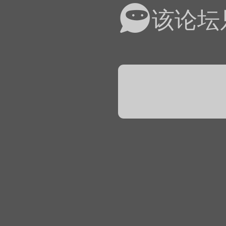
易道APP的基本用法视
该论坛
怎么在天天象棋下棋时使
）
链接
象棋弈易道用法视频讲解
象棋弈易道用法视频讲解
入官方象棋微信群的方
文
04087（备注象棋），