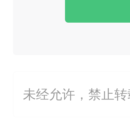
收藏夹中（或叫书签）
达专题书签：
文
广州
未经允许，禁止转
65
23