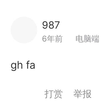
987
Lv0
广州
6年前
电脑端
境界
6
gh fa
象棋思维笔记
打赏
举报