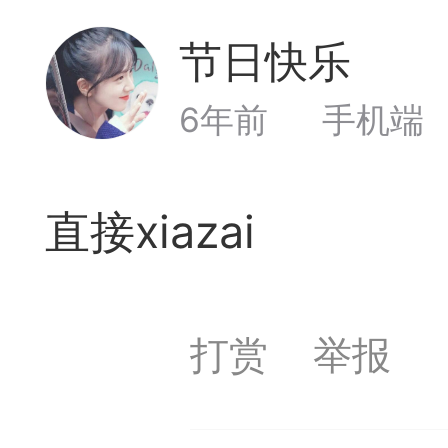
回密码的方法：如最后
节日快乐
Lv
登录和QQ登录的用户
35
23
6年前
手机端
号码，因为手机号码可
记密码时重置密码，非
必须看懂并学会：
直接xiazai
法
打赏
举报
常懒，你也必须看懂本文。
费体验秒步速杀（秒走棋力