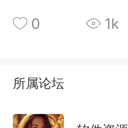
遁玉境界
Lv11
VIP11
0
1k
19-05-09 18:39
电脑端
公
弈易道APP下载
事项
所属论坛
易道app下载可点击