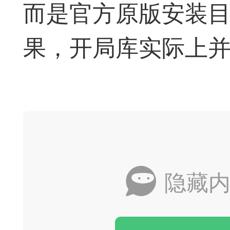
而是官方原版安装
签是象棋典籍宝库，是
果，开局库实际上
战的在线棋谱，将学习
一体。读者再也不是收
！
签包含非常丰富的内容
别适合学习。开局，中
隐藏内
中，大家不要错过。一