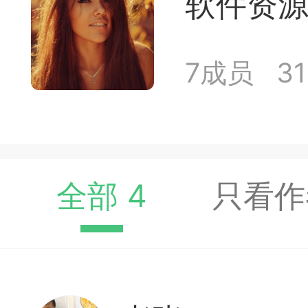
软件资
易道APP的基本用法视
怎么在天天象棋下棋时使
7成员
3
）
链接
象棋弈易道用法视频讲解
象棋弈易道用法视频讲解
全部 4
只看作
入官方象棋微信群的方
文
04087（备注象棋），