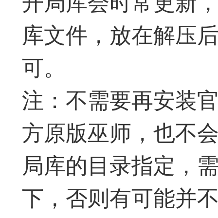
开局库会时常更新
典
飞刀陷阱
阶
库文件，放在解压
可。
注：不需要再安装
遁玉境界
Lv11
VIP11
方原版巫师，也不
19-11-05 07:41
电脑端
公
局库的目录指定，
随身带的象棋藏经
下，否则有可能并