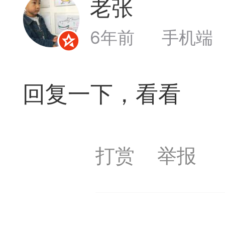
老张
和打谱平台的问题，也
Lv1
及时回复。2，强烈提
6年前
手机端
谱学习功能，必须在登
回复一下，看看
记切记！3，扫二维码
55509（泓弈象棋）4
打赏
举报
PP。5，弈易道苹果IO
览器中(切记）点击链
·广州市