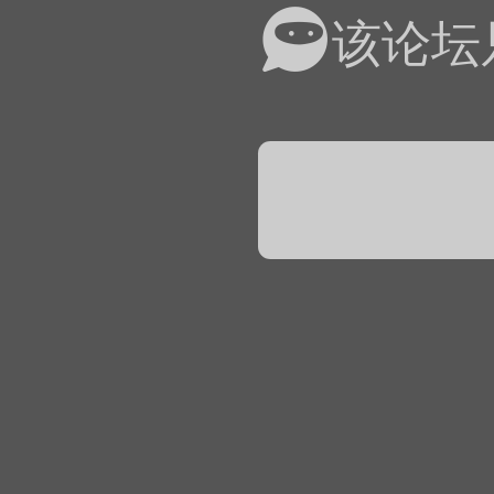
易道APP的基本用法视
该论坛
怎么在天天象棋下棋时使
）
链接
象棋弈易道用法视频讲解
象棋弈易道用法视频讲解
入官方象棋微信群的方
文
04087（备注象棋），