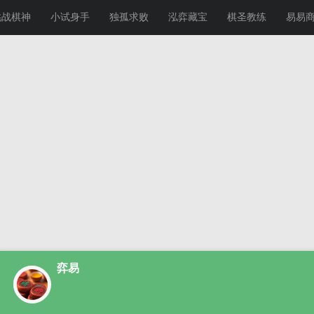
挑战棋神
小试身手
独孤求败
泓弈藏宝
棋圣教练
易易
弈易