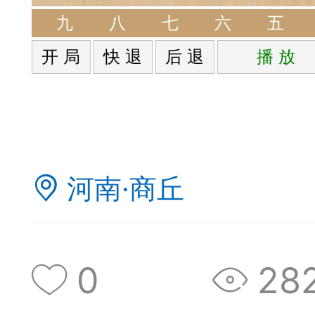
签是象棋典籍宝库，是
九
八
七
六
五
开 局
快 退
后 退
播 放
战的在线棋谱，将学习
一体。读者再也不是收
！
河南·商丘
签包含非常丰富的内容
别适合学习。开局，中
0
28
中，大家不要错过。一