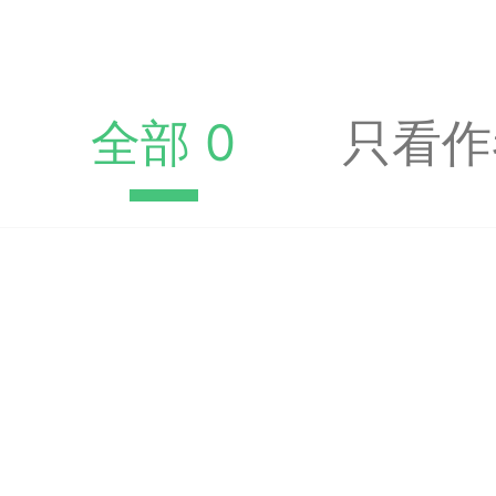
收藏夹中（或叫书签）
达专题书签：
文
全部 0
只看作
广州
65
23