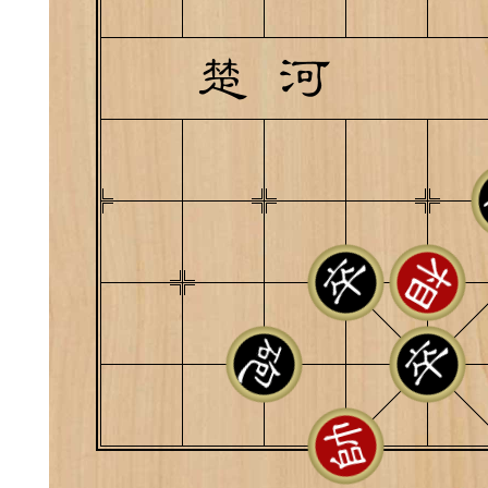
典
飞刀陷阱
阶
遁玉境界
Lv11
VIP11
19-11-05 07:41
电脑端
公
随身带的象棋藏经