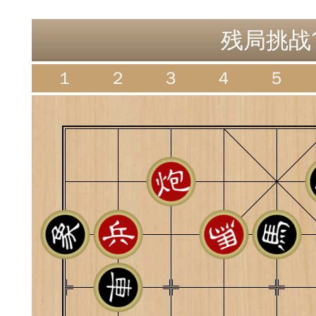
神
棋圣教练
魔
残局挑战1
１
２
３
４
５
败
残局比拼
每