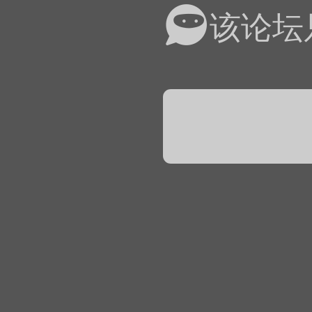
易道APP的基本用法视
该论坛
怎么在天天象棋下棋时使
）
链接
象棋弈易道用法视频讲解
象棋弈易道用法视频讲解
入官方象棋微信群的方
文
04087（备注象棋），