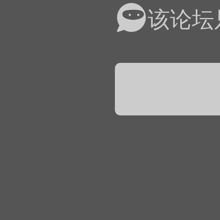
易道APP的基本用法视
该论坛
怎么在天天象棋下棋时使
）
链接
象棋弈易道用法视频讲解
象棋弈易道用法视频讲解
入官方象棋微信群的方
文
04087（备注象棋），