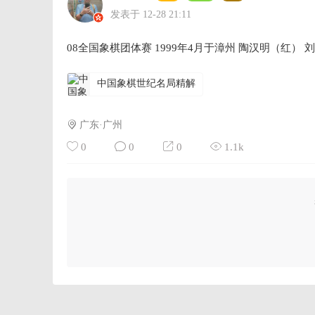
发表于 12-28 21:11
08全国象棋团体赛 1999年4月于漳州 陶汉明（红） 刘
中国象棋世纪名局精解
广东·广州
0
0
0
1.1k