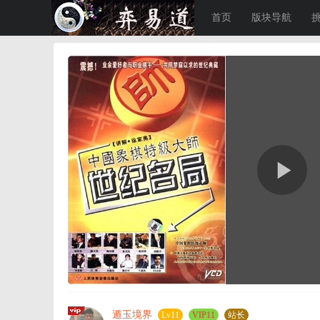
首页
版块导航
遁玉境界
Lv11
VIP11
站长