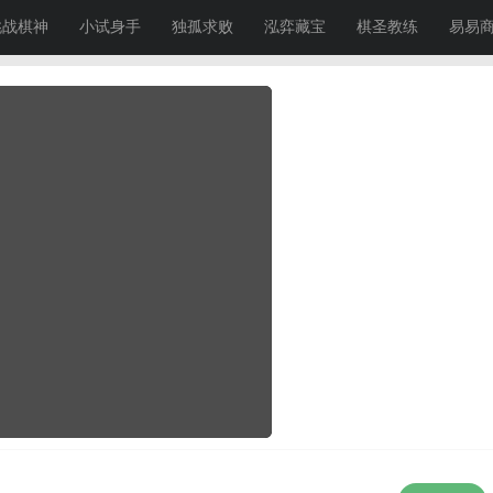
挑战棋神
小试身手
独孤求败
泓弈藏宝
棋圣教练
易易