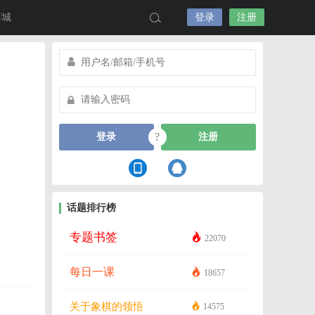
商城
登录
注册
?
登录
注册
话题排行榜
专题书签
22070
每日一课
18657
关于象棋的领悟
14575