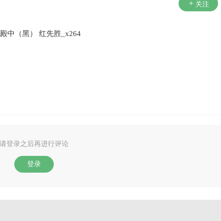
关注
殿中（黑） 红先胜_x264
请登录之后再进行评论
登录