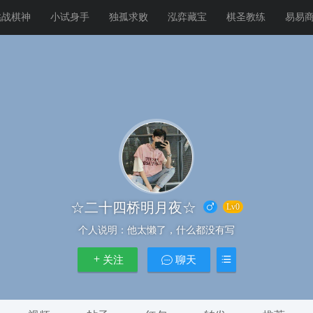
挑战棋神
小试身手
独孤求败
泓弈藏宝
棋圣教练
易易
☆二十四桥明月夜☆
Lv0
个人说明：
他太懒了，什么都没有写
关注
聊天