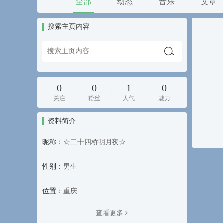
全部
动态
音乐
文章
搜索主页内容
0
0
1
0
关注
粉丝
人气
魅力
资料简介
昵称：
☆二十四桥明月夜☆
性别：
男生
位置：
重庆
查看更多