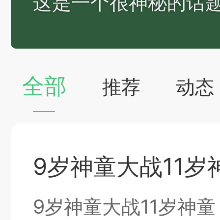
这是一个很神秘的话题.
神
棋圣教练
魔
全部
推荐
动态
败
残局比拼
每
9岁神童大战11岁
9岁神童大战11岁神童