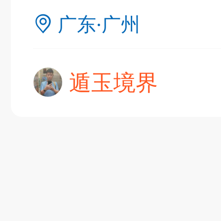
广东·广州
典
飞刀陷阱
阶
遁玉境界
遁玉境界
Lv11
VIP11
19-11-05 07:41
电脑端
公
随身带的象棋藏经