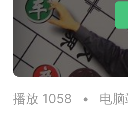
神
棋圣教练
魔
败
残局比拼
每
播放 1058
•
电脑