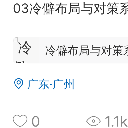
03冷僻布局与对策
典
飞刀陷阱
阶
冷僻布局与对策
遁玉境界
Lv11
VIP11
广东·广州
19-11-05 07:41
电脑端
公
随身带的象棋藏经
0
1.1k