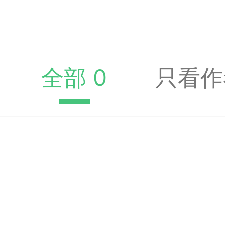
签是象棋典籍宝库，是
战的在线棋谱，将学习
全部 0
只看作
一体。读者再也不是收
！
签包含非常丰富的内容
别适合学习。开局，中
中，大家不要错过。一