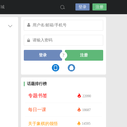
商城
登录
注册
?
登录
注册
话题排行榜
专题书签
22090
每日一课
18687
关于象棋的领悟
14595