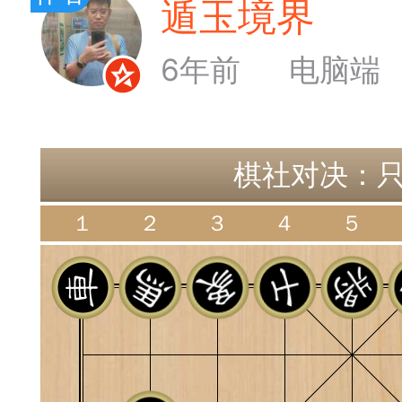
遁玉境界
Lv1
易道APP的基本用法视
6年前
电脑端
怎么在天天象棋下棋时使
）
链接
棋社对决：
象棋弈易道用法视频讲解
１
２
３
４
５
象棋弈易道用法视频讲解
入官方象棋微信群的方
文
04087（备注象棋），