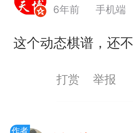
6年前
手机端
遁玉境界
Lv11
VIP11
19-05-09 18:39
电脑端
公
这个动态棋谱，还
弈易道APP下载
事项
打赏
举报
易道app下载可点击
作者