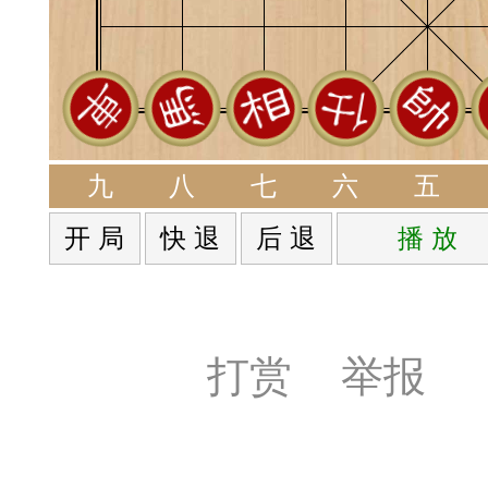
回密码的方法：如最后
登录和QQ登录的用户
35
号码，因为手机号码可
232.
九
八
七
六
五
记密码时重置密码，非
开 局
快 退
后 退
播 放
必须看懂并学会：
打赏
举报
法
常懒，你也必须看懂本文。