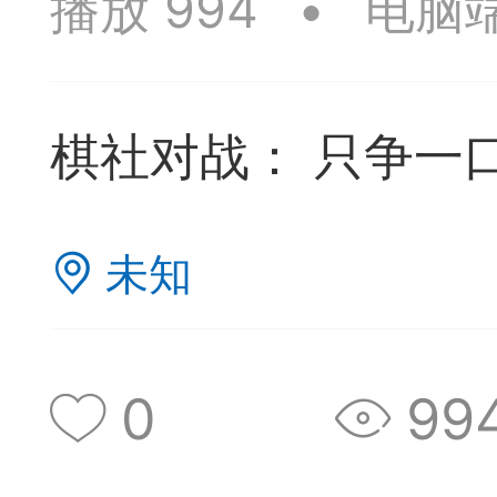
播放 994
•
电脑
签是象棋典籍宝库，是
战的在线棋谱，将学习
棋社对战： 只争一
一体。读者再也不是收
！
未知
签包含非常丰富的内容
别适合学习。开局，中
0
99
中，大家不要错过。一