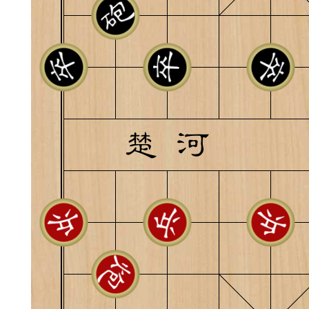
和打谱平台的问题，也
及时回复。2，强烈提
谱学习功能，必须在登
记切记！3，扫二维码
55509（泓弈象棋）4
PP。5，弈易道苹果IO
览器中(切记）点击链
·广州市