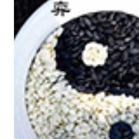
神
棋圣教练
魔
败
残局比拼
每