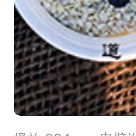
典
飞刀陷阱
阶
遁玉境界
Lv11
VIP11
19-11-05 07:41
电脑端
公
随身带的象棋藏经