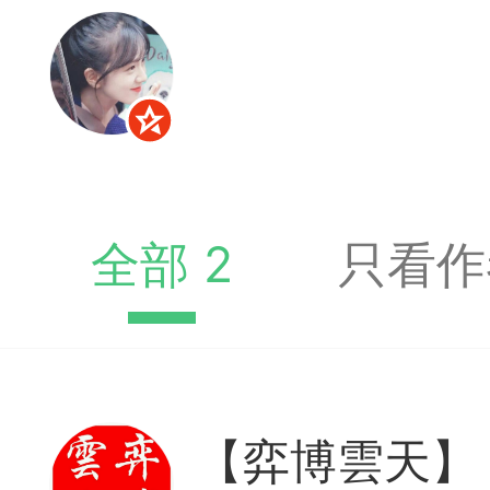
收藏夹中（或叫书签）
达专题书签：
文
广州
全部 2
只看作
65
23
【弈博雲天】